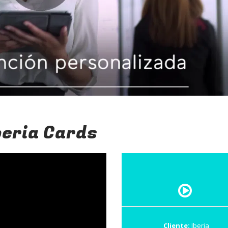
beria Cards
Cliente:
Iberia