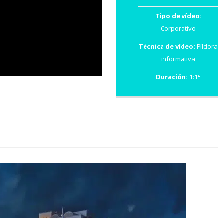
Tipo de vídeo:
Corporativo
Técnica de vídeo:
Píldora
informativa
Duración:
1:15