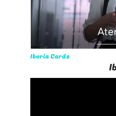
Iberia Cards
I