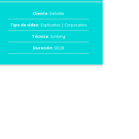
Cliente:
Deloitte
Tipo de vídeo:
Explicativo | Corporativo
Técnica:
Scribing
Duración:
03:28