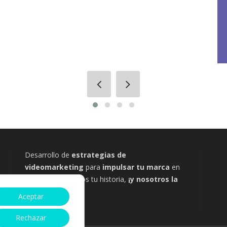
Desarrollo de
estrategias de
videomarketing
para
impulsar tu marca
en
internet. Cuéntanos tu historia,
¡y nosotros la
dibujamos!
Aceptar
Rechazar